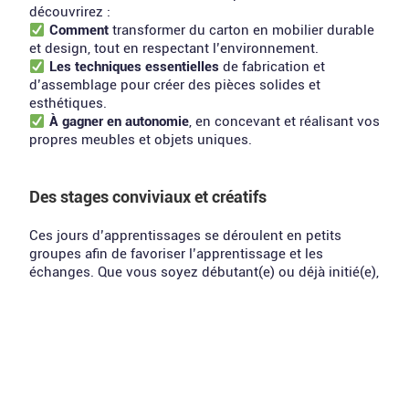
découvrirez :
Comment
transformer du carton en mobilier durable
et design, tout en respectant l’environnement.
Les techniques essentielles
de fabrication et
d’assemblage pour créer des pièces solides et
esthétiques.
À gagner en autonomie
, en concevant et réalisant vos
propres meubles et objets uniques.
Des stages conviviaux et créatifs
Ces jours d’apprentissages se déroulent en petits
groupes afin de favoriser l’apprentissage et les
échanges. Que vous soyez débutant(e) ou déjà initié(e),
vous bénéficierez d’un accompagnement personnalisé
à chaque étape, de l’idée initiale jusqu’à la finition de
votre mobilier en carton.
Où ?
Retrouvez-moi dans mes ateliers près d’Auray
et Vannes ou optez pour une session à domicile.
Pourquoi ?
Pour créer du mobilier en carton sur-